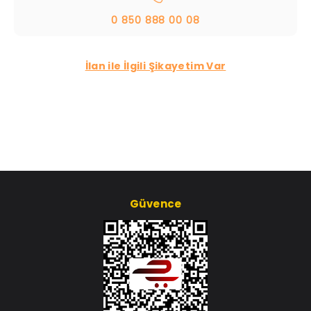
0 850 888 00 08
İlan ile İlgili Şikayetim Var
Güvence