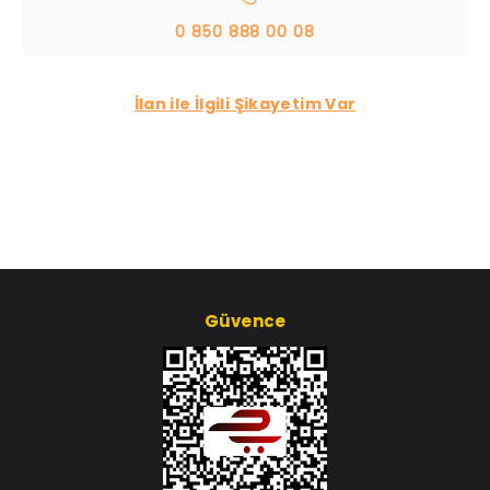
0 850 888 00 08
İlan ile İlgili Şikayetim Var
Güvence