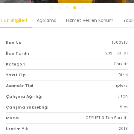
İlan Bilgileri
Açıklama
Hizmet Verilen Konum
Yapı
İlan No
1000310
İlan Tarihi
2021-03-01
Kategori
Forklift
Yakıt Tipi
Dizel
Asansör Tipi
Tripleks
Çalışma Ağırlığı
3 ton
Çalışma Yüksekliği
5 m
Model
CEYLİFT 3 Ton Forklift
Üretim Yılı
2018