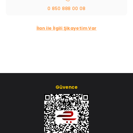
0 850 888 00 08
İlan ile İlgili Şikayetim Var
Güvence