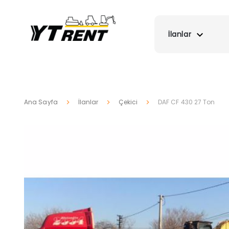
İlanlar
Ana Sayfa
İlanlar
Çekici
DAF CF 430 27 Ton