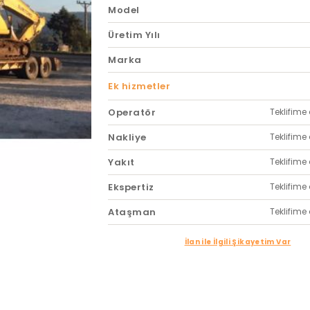
Model
Üretim Yılı
Marka
Ek hizmetler
Operatör
Teklifime 
Nakliye
Teklifime 
Yakıt
Teklifime 
Ekspertiz
Teklifime 
Ataşman
Teklifime 
İlan ile İlgili Şikayetim Var