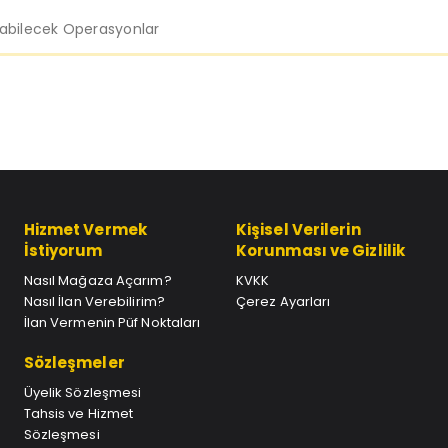
labilecek Operasyonlar
Hizmet Vermek
Kişisel Verilerin
İstiyorum
Korunması ve Gizlilik
Nasıl Mağaza Açarım?
KVKK
Nasıl İlan Verebilirim?
Çerez Ayarları
İlan Vermenin Püf Noktaları
Sözleşmeler
Üyelik Sözleşmesi
Tahsis ve Hizmet
Sözleşmesi