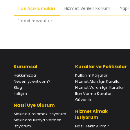
İlan Açıklamaları
Hizmet Verilen Konum
Yapı
1 adet mevcuttur.
Kurumsal
Kurallar ve Politikalar
Hakkımızda
Kullanım Koşulları
Neden ytrent.com?
Hizmet Alan İçin Kurallar
Blog
Hizmet Veren İçin Kurallar
İletişim
İlan Verme Kuralları
Güvenlik
Nasıl Üye Olurum
Hizmet Almak
Makina Kiralamak İstiyorum
İstiyorum
Makinamı Kiraya Vermek
İstiyorum
Nasıl Teklif Alırım?