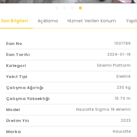
İlan Bilgileri
Açıklama
Hizmet Verilen Konum
Yapı
İlan No
1001789
İlan Tarihi
2024-01-19
Kategori
Eklemli Platform
Yakıt Tipi
Elektrik
Çalışma Ağırlığı
230 kg
Çalışma Yüksekliği
15.70 m
Model
Haulotte Sigma 16 eklemli
Üretim Yılı
2023
Marka
Haulotte