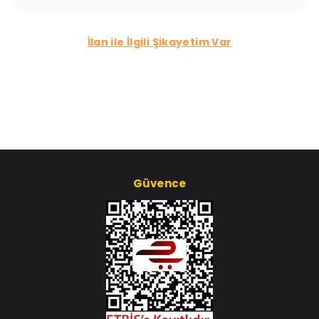
İlan ile İlgili Şikayetim Var
Güvence