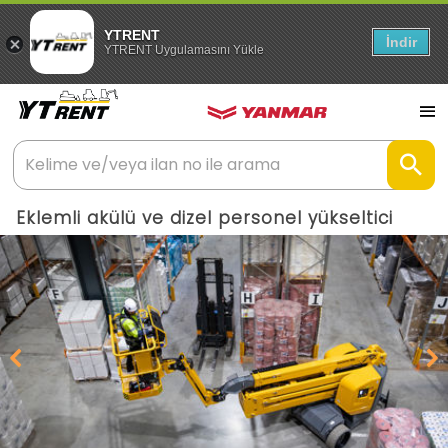
YTRENT
İndir
YTRENT Uygulamasını Yükle
Eklemli akülü ve dizel personel yükseltici