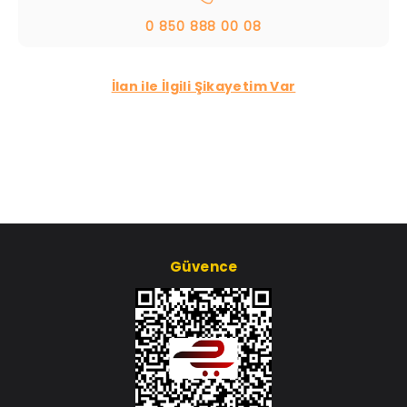
0 850 888 00 08
İlan ile İlgili Şikayetim Var
Güvence