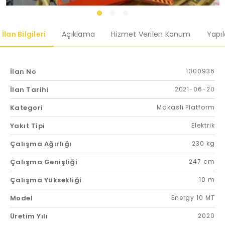
İlan Bilgileri
Açıklama
Hizmet Verilen Konum
Yapı
İlan No
1000936
İlan Tarihi
2021-06-20
Kategori
Makaslı Platform
Yakıt Tipi
Elektrik
Çalışma Ağırlığı
230 kg
Çalışma Genişliği
247 cm
Çalışma Yüksekliği
10 m
Model
Energy 10 MT
Üretim Yılı
2020