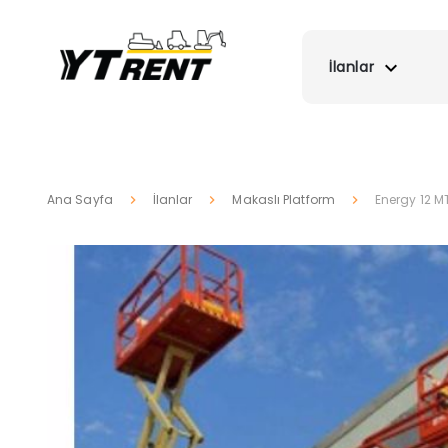
İlanlar
Ana Sayfa
İlanlar
Makaslı Platform
Energy 12 M