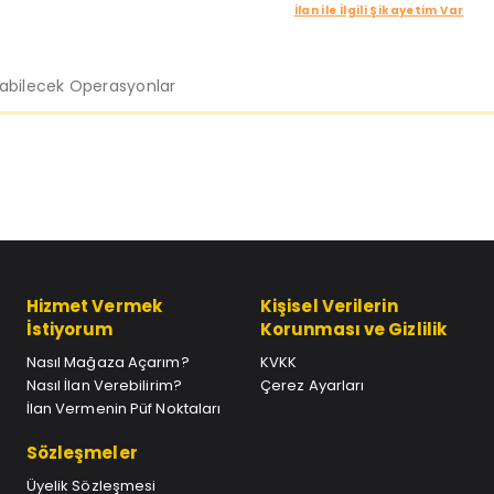
İlan ile İlgili Şikayetim Var
labilecek Operasyonlar
Hizmet Vermek
Kişisel Verilerin
İstiyorum
Korunması ve Gizlilik
Nasıl Mağaza Açarım?
KVKK
Nasıl İlan Verebilirim?
Çerez Ayarları
İlan Vermenin Püf Noktaları
Sözleşmeler
Üyelik Sözleşmesi