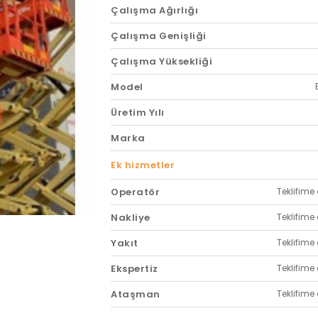
Çalışma Ağırlığı
Çalışma Genişliği
Çalışma Yüksekliği
Model
Üretim Yılı
Marka
Ek hizmetler
Operatör
Teklifime 
Nakliye
Teklifime 
Yakıt
Teklifime 
Ekspertiz
Teklifime 
Ataşman
Teklifime 