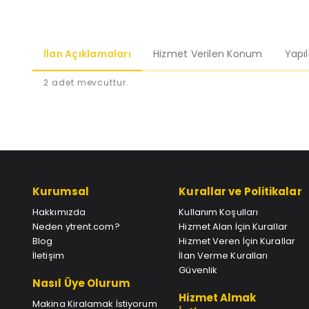
İlan Açıklamaları
Hizmet Verilen Konum
Yapı
2 adet mevcuttur.
Kurumsal
Kurallar ve Politikalar
Hakkımızda
Kullanım Koşulları
Neden ytrent.com?
Hizmet Alan İçin Kurallar
Blog
Hizmet Veren İçin Kurallar
İletişim
İlan Verme Kuralları
Güvenlik
Nasıl Üye Olurum
Hizmet Almak
Makina Kiralamak İstiyorum