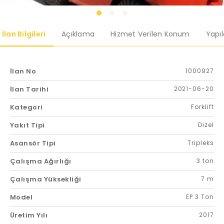
İlan Bilgileri
Açıklama
Hizmet Verilen Konum
Yapı
İlan No
1000927
İlan Tarihi
2021-06-20
Kategori
Forklift
Yakıt Tipi
Dizel
Asansör Tipi
Tripleks
Çalışma Ağırlığı
3 ton
Çalışma Yüksekliği
7 m
Model
EP 3 Ton
Üretim Yılı
2017