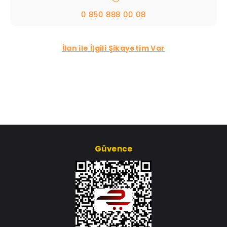
0 850 888 00 08
İlan ile İlgili Şikayetim Var
Güvence