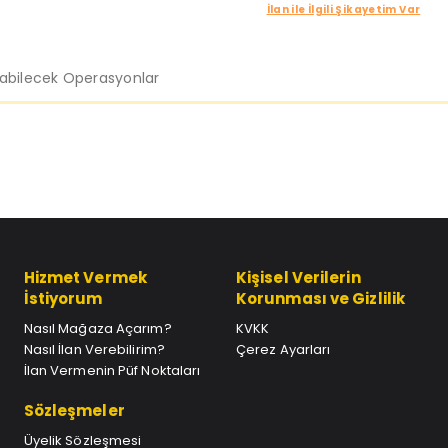
İlan ile İlgili Şikayetim Var
labilecek Operasyonlar
Hizmet Vermek
Kişisel Verilerin
İstiyorum
Korunması ve Gizlilik
Nasıl Mağaza Açarım?
KVKK
Nasıl İlan Verebilirim?
Çerez Ayarları
İlan Vermenin Püf Noktaları
Sözleşmeler
Üyelik Sözleşmesi