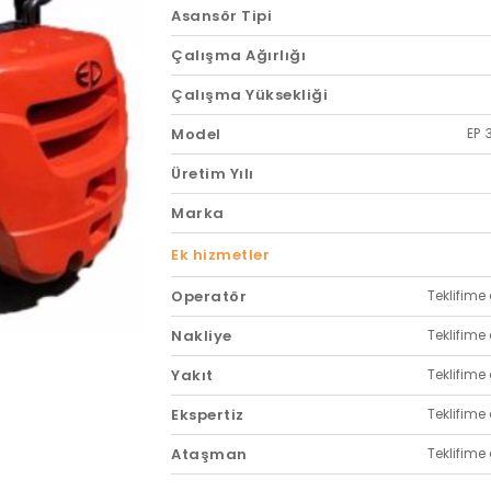
Asansör Tipi
Çalışma Ağırlığı
Çalışma Yüksekliği
Model
EP 
Üretim Yılı
Marka
Ek hizmetler
Operatör
Teklifime 
Nakliye
Teklifime 
Yakıt
Teklifime 
Ekspertiz
Teklifime 
Ataşman
Teklifime 