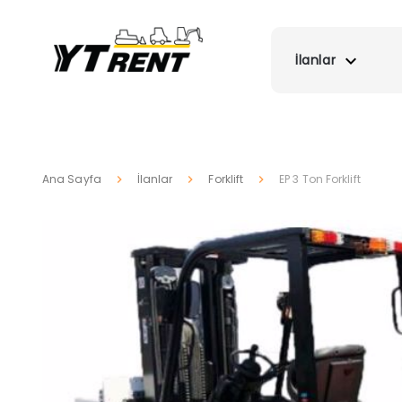
İlanlar
Ana Sayfa
İlanlar
Forklift
EP 3 Ton Forklift