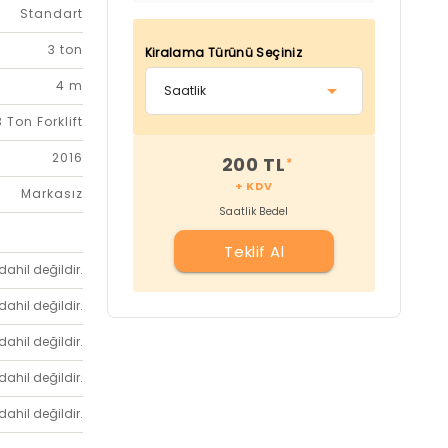
Standart
3 ton
Kiralama Türünü Seçiniz
4 m
3 Ton Forklift
2016
200 TL
*
+ KDV
Markasız
Saatlik Bedel
Teklif Al
dahil değildir.
dahil değildir.
dahil değildir.
dahil değildir.
dahil değildir.