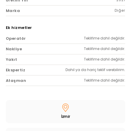
Üretim Yılı
Marka
Diğer
Ek hizmetler
Operatör
Teklifime dahil değildir.
Nakliye
Teklifime dahil değildir.
Yakıt
Teklifime dahil değildir.
Ekspertiz
Dahil ya da hariç teklif verebilirim.
Ataşman
Teklifime dahil değildir.
İzmir