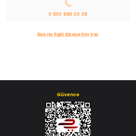
0 850 888 00 08
İlan ile İlgili Şikayetim Var
Güvence