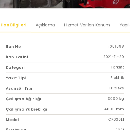
İlan Bilgileri
Açıklama
Hizmet Verilen Konum
Yapı
İlan No
1001098
İlan Tarihi
2021-11-29
Kategori
Forklift
Yakıt Tipi
Elektrik
Asansör Tipi
Tripleks
Çalışma Ağırlığı
3000 kg
Çalışma Yüksekliği
4800 mm
Model
CPD30L1
2021