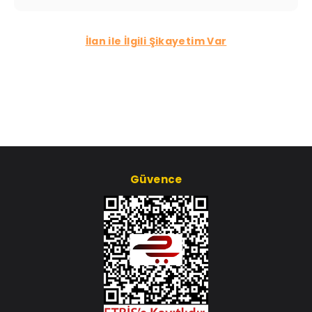
İlan ile İlgili Şikayetim Var
Güvence