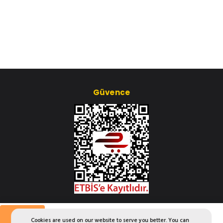
Güvence
Çerez Ayarları
Aylık
Cookies are used on our website to serve you better. You can