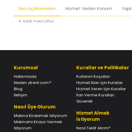
İlan Açıklamaları
Hizmet Verilen Konum
Yapı
4 adet mevcuttur.
Kurumsal
Kurallar ve Politikalar
Hakkımızda
Kullanım Koşulları
Neden ytrent.com?
Hizmet Alan İçin Kurallar
Blog
Hizmet Veren İçin Kurallar
İletişim
İlan Verme Kuralları
Güvenlik
Nasıl Üye Olurum
Hizmet Almak
Makina Kiralamak İstiyorum
İstiyorum
Makinamı Kiraya Vermek
İstiyorum
Nasıl Teklif Alırım?