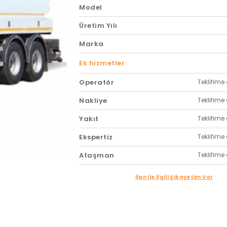
Model
Üretim Yılı
Marka
Ek hizmetler
Operatör
Teklifime 
Nakliye
Teklifime 
Yakıt
Teklifime 
Ekspertiz
Teklifime 
Ataşman
Teklifime 
İlan ile İlgili Şikayetim Var