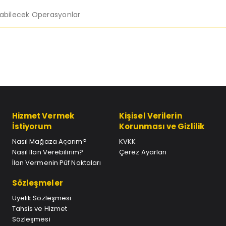
labilecek Operasyonlar
Hizmet Vermek
Kişisel Verilerin
İstiyorum
Korunması ve Gizlilik
Nasıl Mağaza Açarım?
KVKK
Nasıl İlan Verebilirim?
Çerez Ayarları
İlan Vermenin Püf Noktaları
Sözleşmeler
Üyelik Sözleşmesi
Tahsis ve Hizmet
Sözleşmesi