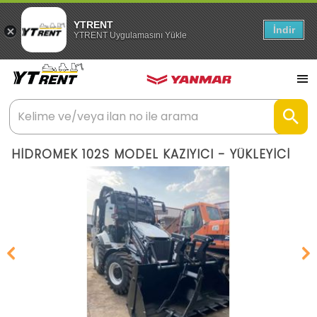
YTRENT
İndir
YTRENT Uygulamasını Yükle
HİDROMEK 102S MODEL KAZIYICI - YÜKLEYİCİ