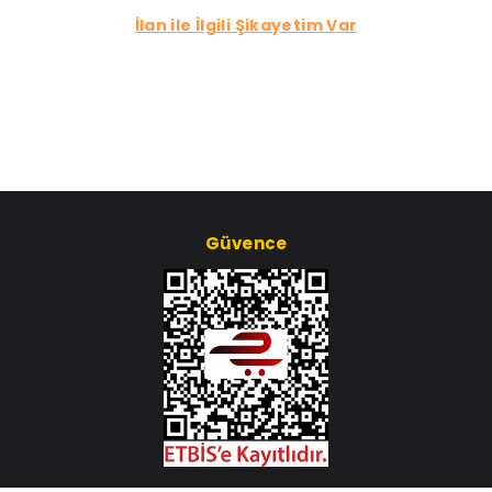
İlan ile İlgili Şikayetim Var
Güvence