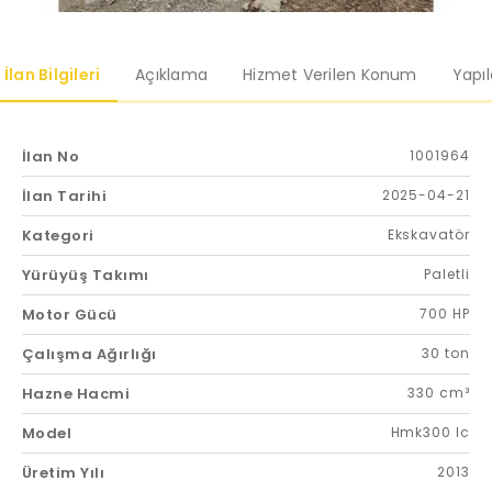
İlan Bilgileri
Açıklama
Hizmet Verilen Konum
Yapı
İlan No
1001964
İlan Tarihi
2025-04-21
Kategori
Ekskavatör
Yürüyüş Takımı
Paletli
Motor Gücü
700 HP
Çalışma Ağırlığı
30 ton
Hazne Hacmi
330 cm³
Model
Hmk300 lc
Üretim Yılı
2013