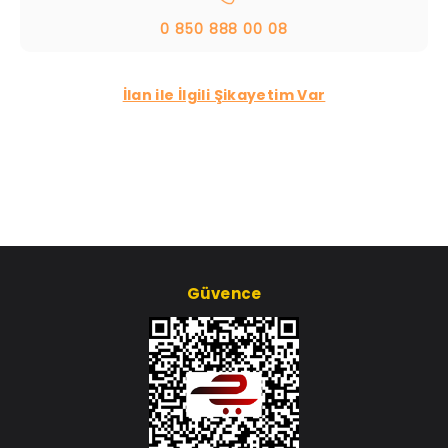
0 850 888 00 08
İlan ile İlgili Şikayetim Var
Güvence