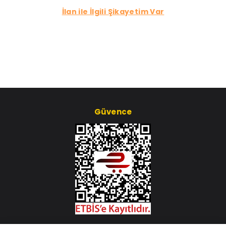
İlan ile İlgili Şikayetim Var
Güvence