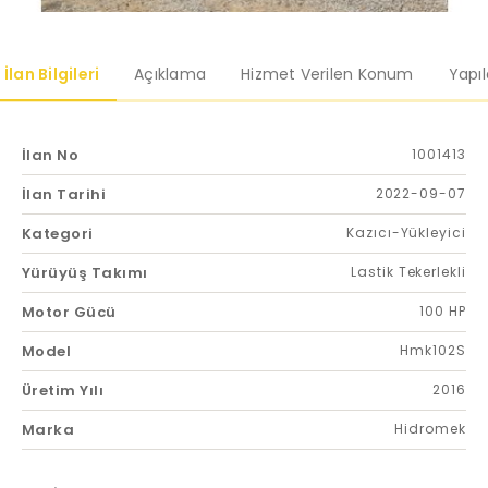
İlan Bilgileri
Açıklama
Hizmet Verilen Konum
Yapı
İlan No
1001413
İlan Tarihi
2022-09-07
Kategori
Kazıcı-Yükleyici
Yürüyüş Takımı
Lastik Tekerlekli
Motor Gücü
100 HP
Model
Hmk102S
Üretim Yılı
2016
Marka
Hidromek