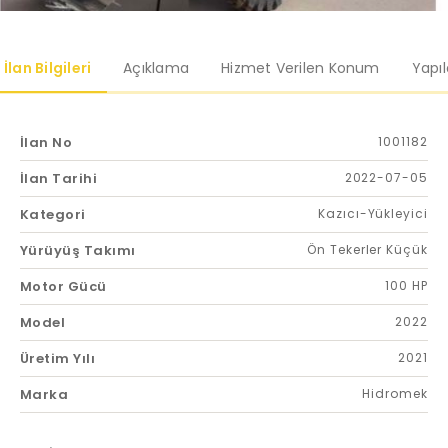
İlan Bilgileri
Açıklama
Hizmet Verilen Konum
Yapı
İlan No
1001182
İlan Tarihi
2022-07-05
Kategori
Kazıcı-Yükleyici
Yürüyüş Takımı
Ön Tekerler Küçük
Motor Gücü
100 HP
Model
2022
Üretim Yılı
2021
Marka
Hidromek