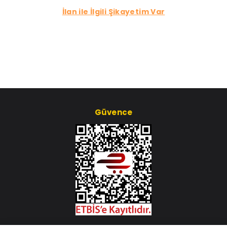
İlan ile İlgili Şikayetim Var
Güvence