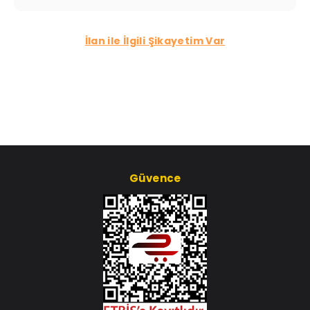
İlan ile İlgili Şikayetim Var
Güvence