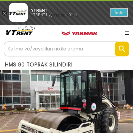
YTRENT
İndir
YTRENT Uygulamasını Yükle
HMS 80 TOPRAK SİLİNDİRİ