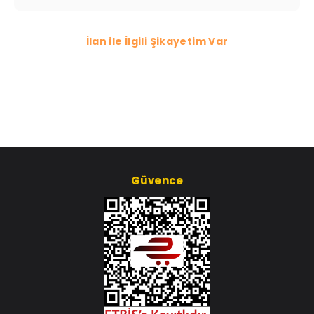
İlan ile İlgili Şikayetim Var
Güvence