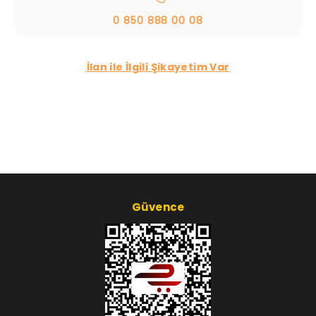
0 850 888 00 08
İlan ile İlgili Şikayetim Var
Güvence