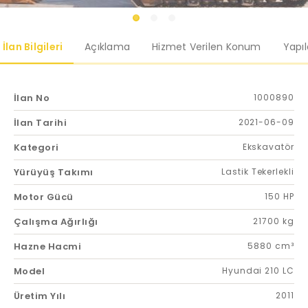
İlan Bilgileri
Açıklama
Hizmet Verilen Konum
Yapı
İlan No
1000890
İlan Tarihi
2021-06-09
Kategori
Ekskavatör
Yürüyüş Takımı
Lastik Tekerlekli
Motor Gücü
150 HP
Çalışma Ağırlığı
21700 kg
Hazne Hacmi
5880 cm³
Model
Hyundai 210 LC
Üretim Yılı
2011