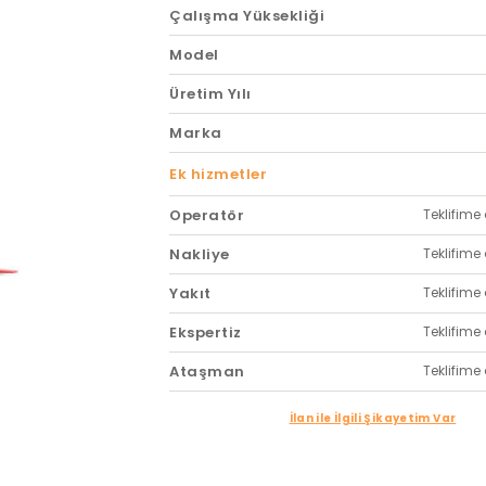
Çalışma Yüksekliği
Model
Üretim Yılı
Marka
Ek hizmetler
Operatör
Teklifime 
Nakliye
Teklifime 
Yakıt
Teklifime 
Ekspertiz
Teklifime 
Ataşman
Teklifime 
İlan ile İlgili Şikayetim Var