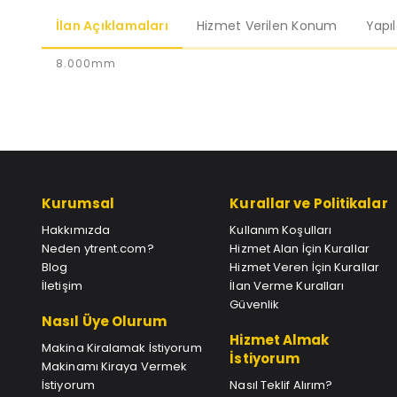
İlan Açıklamaları
Hizmet Verilen Konum
Yapı
8.000mm
Kurumsal
Kurallar ve Politikalar
Hakkımızda
Kullanım Koşulları
Neden ytrent.com?
Hizmet Alan İçin Kurallar
Blog
Hizmet Veren İçin Kurallar
İletişim
İlan Verme Kuralları
Güvenlik
Nasıl Üye Olurum
Hizmet Almak
Makina Kiralamak İstiyorum
İstiyorum
Makinamı Kiraya Vermek
İstiyorum
Nasıl Teklif Alırım?