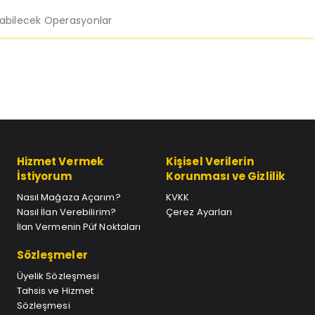
labilecek Operasyonlar
Hizmet Vermek
Kişisel Verilerin
İstiyorum
Korunması ve Gizlilik
Nasıl Mağaza Açarım?
KVKK
Nasıl İlan Verebilirim?
Çerez Ayarları
İlan Vermenin Püf Noktaları
Sözleşmeler
Üyelik Sözleşmesi
Tahsis ve Hizmet
Sözleşmesi