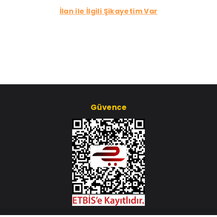
İlan ile İlgili Şikayetim Var
Güvence