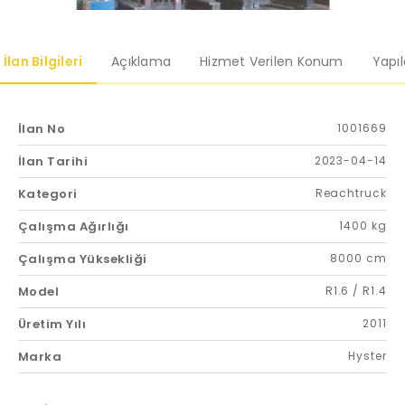
İlan Bilgileri
Açıklama
Hizmet Verilen Konum
Yapı
İlan No
1001669
İlan Tarihi
2023-04-14
Kategori
Reachtruck
Çalışma Ağırlığı
1400 kg
Çalışma Yüksekliği
8000 cm
Model
R1.6 / R1.4
Üretim Yılı
2011
Marka
Hyster