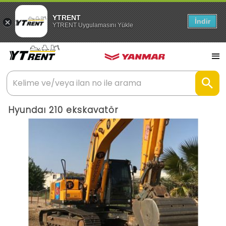
YTRENT
İndir
YTRENT Uygulamasını Yükle
Hyundaı 210 ekskavatör