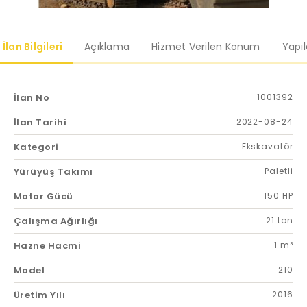
İlan Bilgileri
Açıklama
Hizmet Verilen Konum
Yapı
İlan No
1001392
İlan Tarihi
2022-08-24
Kategori
Ekskavatör
Yürüyüş Takımı
Paletli
Motor Gücü
150 HP
Çalışma Ağırlığı
21 ton
Hazne Hacmi
1 m³
Model
210
Üretim Yılı
2016