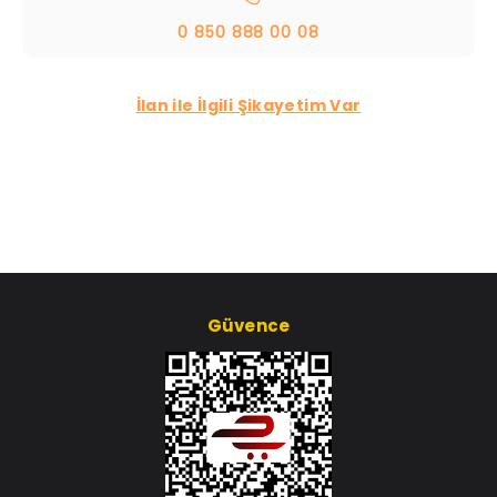
0 850 888 00 08
İlan ile İlgili Şikayetim Var
Güvence