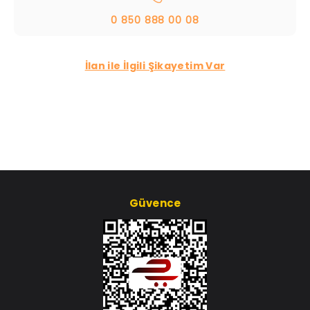
0 850 888 00 08
İlan ile İlgili Şikayetim Var
Güvence