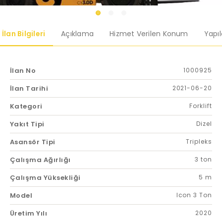
İlan Bilgileri
Açıklama
Hizmet Verilen Konum
Yapı
İlan No
1000925
İlan Tarihi
2021-06-20
Kategori
Forklift
Yakıt Tipi
Dizel
Asansör Tipi
Tripleks
Çalışma Ağırlığı
3 ton
Çalışma Yüksekliği
5 m
Model
Icon 3 Ton
Üretim Yılı
2020