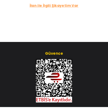
İlan ile İlgili Şikayetim Var
Güvence