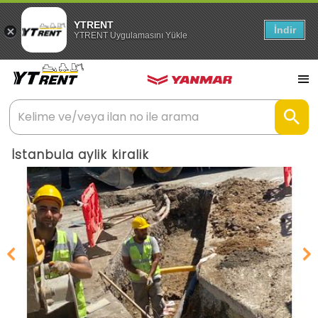
YTRENT
İndir
YTRENT Uygulamasını Yükle
İstanbula aylik kiralik