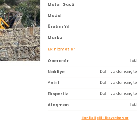
Motor Gücü
Model
Üretim Yılı
Marka
Ek hizmetler
Operatör
Tekl
Nakliye
Dahil ya da hariç tekl
Yakıt
Dahil ya da hariç tekl
Ekspertiz
Dahil ya da hariç tekl
Ataşman
Tekl
İlan ile İlgili Şikayetim Var