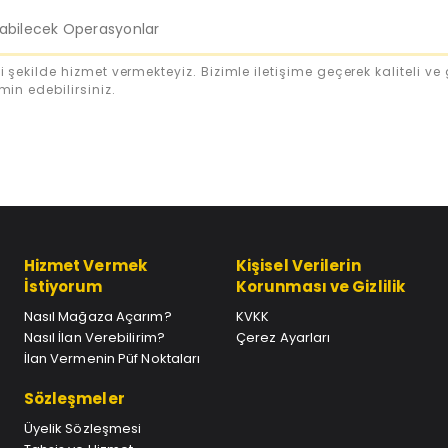
labilecek Operasyonlar
i şekilde hizmet vermekteyiz. Bizimle iletişime geçerek kaliteli ve 
min edebilirsiniz.
Hizmet Vermek
Kişisel Verilerin
İstiyorum
Korunması ve Gizlilik
Nasıl Mağaza Açarım?
KVKK
Nasıl İlan Verebilirim?
Çerez Ayarları
İlan Vermenin Püf Noktaları
Sözleşmeler
Üyelik Sözleşmesi