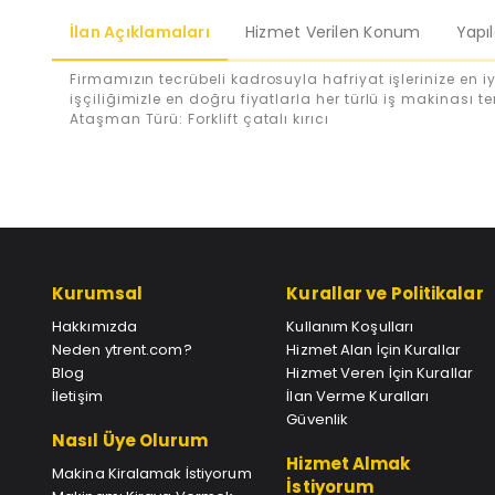
İlan Açıklamaları
Hizmet Verilen Konum
Yapı
Firmamızın tecrübeli kadrosuyla hafriyat işlerinize en iy
işçiliğimizle en doğru fiyatlarla her türlü iş makinası te
Ataşman Türü: Forklift çatalı kırıcı
Kurumsal
Kurallar ve Politikalar
Hakkımızda
Kullanım Koşulları
Neden ytrent.com?
Hizmet Alan İçin Kurallar
Blog
Hizmet Veren İçin Kurallar
İletişim
İlan Verme Kuralları
Güvenlik
Nasıl Üye Olurum
Hizmet Almak
Makina Kiralamak İstiyorum
İstiyorum