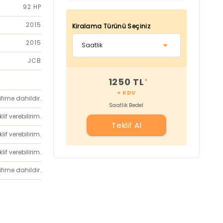
92 HP
2015
Kiralama Türünü Seçiniz
2015
JCB
1250 TL
*
+ KDV
ifime dahildir.
Saatlik Bedel
if verebilirim.
Teklif Al
if verebilirim.
if verebilirim.
ifime dahildir.