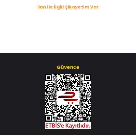
İlan ile İlgili Şikayetim Var
Güvence