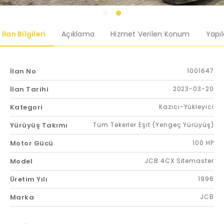
İlan Bilgileri
Açıklama
Hizmet Verilen Konum
Yapı
İlan No
1001647
İlan Tarihi
2023-03-20
Kategori
Kazıcı-Yükleyici
Yürüyüş Takımı
Tüm Tekerler Eşit (Yengeç Yürüyüş)
Motor Gücü
100 HP
Model
JCB 4CX Sitemaster
Üretim Yılı
1996
Marka
JCB