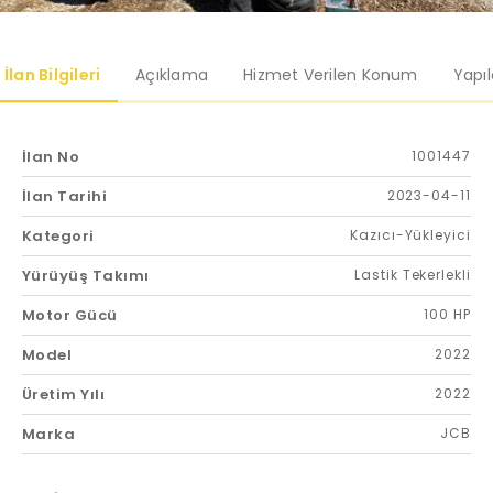
İlan Bilgileri
Açıklama
Hizmet Verilen Konum
Yapı
İlan No
1001447
İlan Tarihi
2023-04-11
Kategori
Kazıcı-Yükleyici
Yürüyüş Takımı
Lastik Tekerlekli
Motor Gücü
100 HP
Model
2022
Üretim Yılı
2022
Marka
JCB