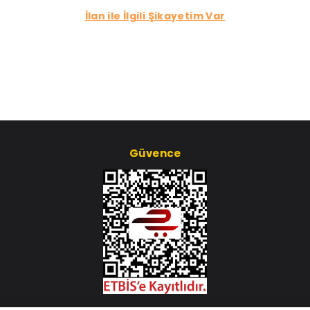
İlan ile İlgili Şikayetim Var
Güvence