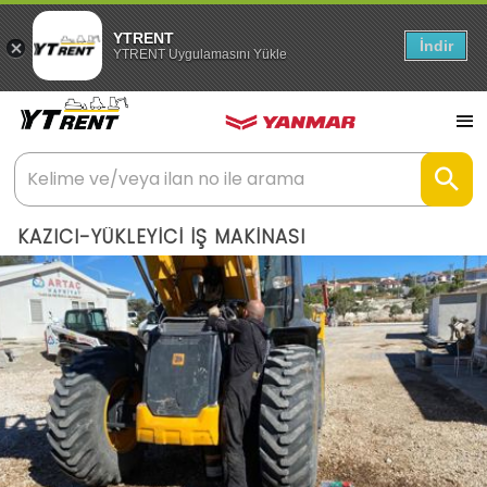
YTRENT
İndir
YTRENT Uygulamasını Yükle
KAZICI-YÜKLEYİCİ İŞ MAKİNASI