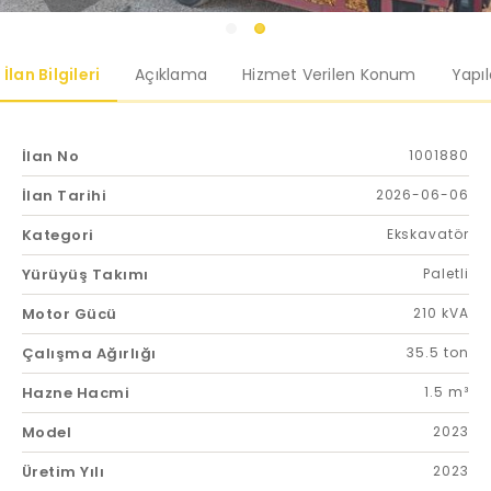
İlan Bilgileri
Açıklama
Hizmet Verilen Konum
Yapı
İlan No
1001880
İlan Tarihi
2026-06-06
Kategori
Ekskavatör
Yürüyüş Takımı
Paletli
Motor Gücü
210 kVA
Çalışma Ağırlığı
35.5 ton
Hazne Hacmi
1.5 m³
Model
2023
Üretim Yılı
2023