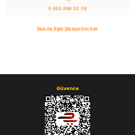
0 850 888 00 08
İlan ile İlgili Şikayetim Var
Güvence