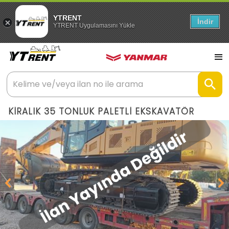
YTRENT
İndir
YTRENT Uygulamasını Yükle
KİRALIK 35 TONLUK PALETLİ EKSKAVATÖR