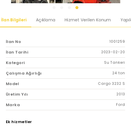
İlan Bilgileri
Açıklama
Hizmet Verilen Konum
Yapı
İlan No
1001259
İlan Tarihi
2023-02-20
Kategori
Su Tankeri
Çalışma Ağırlığı
24 ton
Model
Cargo 3232 S
Üretim Yılı
2013
Marka
Ford
Ek hizmetler