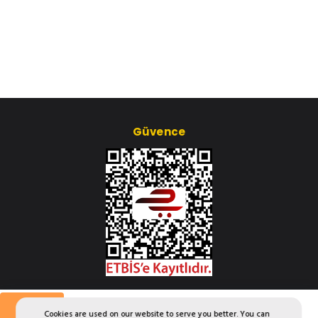
Güvence
Çerez Ayarları
Saatlik
Günlük
Haftalık
Aylık
Yıllık
Cookies are used on our website to serve you better. You can