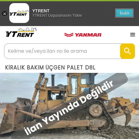
YTRENT
İndir
YTRENT Uygulamasını Yükle
KİRALIK BAKIM ÜÇGEN PALET D8L