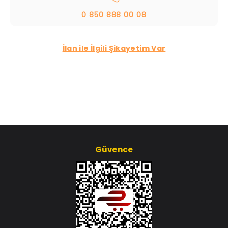
0 850 888 00 08
İlan ile İlgili Şikayetim Var
Güvence