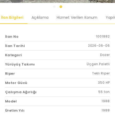
İlan Bilgileri
Açıklama
Hizmet Verilen Konum
Yapı
İlan No
1001882
İlan Tarihi
2026-06-06
Kategori
Dozer
Yürüyüş Takımı
Üçgen Paletli
Riper
Tekli Riper
Motor Gücü
350 HP
Çalışma Ağırlığı
55 ton
Model
1988
Üretim Yılı
1988