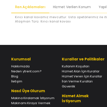
İlan Açıklamaları
Hizmet Verilen Konum
Yapı
Kırıcı kanal kovamız mevcuttur. Usta opetörlerimiz ile iti
Ataşman Türü: Kırıcı kanal kovası
Kurumsal
Kurallar ve Politikalar
Hakkımızda
Kullanım Koşulları
Neden ytrent.com?
Hizmet Alan İçin Kurallar
Blog
Hizmet Veren İçin Kurallar
İletişim
İlan Verme Kuralları
Güvenlik
Nasıl Üye Olurum
Hizmet Almak
Makina Kiralamak İstiyorum
İstiyorum
Makinamı Kiraya Vermek