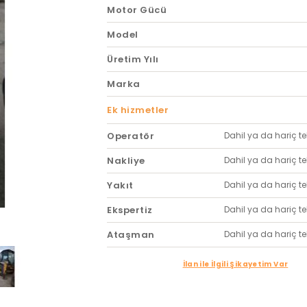
Motor Gücü
Model
Üretim Yılı
Marka
Ek hizmetler
Operatör
Dahil ya da hariç tekl
Nakliye
Dahil ya da hariç tekl
Yakıt
Dahil ya da hariç tekl
Ekspertiz
Dahil ya da hariç tekl
Ataşman
Dahil ya da hariç tekl
İlan ile İlgili Şikayetim Var