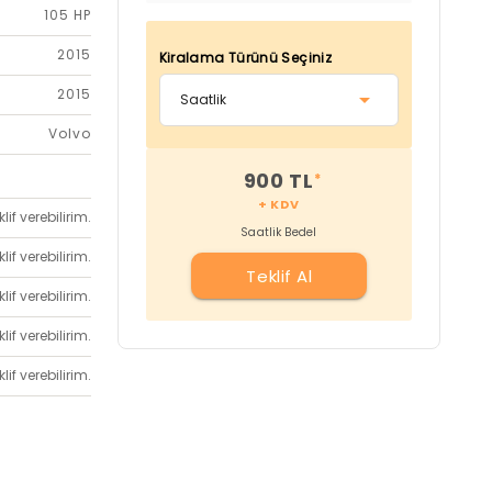
105 HP
2015
Kiralama Türünü Seçiniz
2015
Volvo
900 TL
*
+ KDV
if verebilirim.
Saatlik Bedel
if verebilirim.
Teklif Al
if verebilirim.
if verebilirim.
if verebilirim.