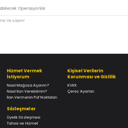
labilecek Operasyonlar
na ile yapılır
Hizmet Vermek
Kişisel Verilerin
İstiyorum
Korunması ve Gizlilik
Nasıl Mağaza Açarım?
KVKK
Nasıl İlan Verebilirim?
Çerez Ayarları
İlan Vermenin Püf Noktaları
Sözleşmeler
Üyelik Sözleşmesi
Tahsis ve Hizmet