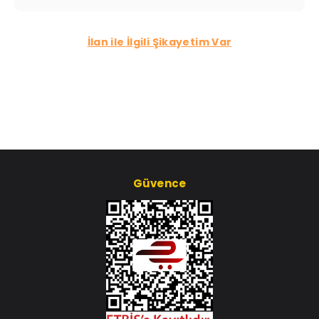
İlan ile İlgili Şikayetim Var
Güvence