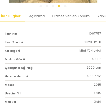
İlan Bilgileri
Açıklama
Hizmet Verilen Konum
Yapı
İlan No
1001757
İlan Tarihi
2023-12-11
Kategori
Mini Yükleyici
Motor Gücü
50 HP
Çalışma Ağırlığı
2000 ton
Hazne Hacmi
500 cm³
Model
2015
Üretim Yılı
2015
Marka
Gehl