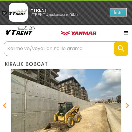
YTRENT
İndir
YTRENT Uygulamasını Yükle
KİRALIK BOBCAT