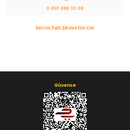
0 850 888 00 08
İlan ile İlgili Şikayetim Var
Güvence