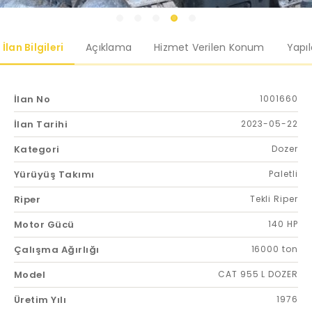
İlan Bilgileri
Açıklama
Hizmet Verilen Konum
Yapı
İlan No
1001660
İlan Tarihi
2023-05-22
Kategori
Dozer
Yürüyüş Takımı
Paletli
Riper
Tekli Riper
Motor Gücü
140 HP
Çalışma Ağırlığı
16000 ton
Model
CAT 955 L DOZER
Üretim Yılı
1976