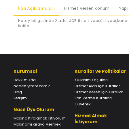
İlan Açıklamaları
Hizmet Verilen Konum
Yapı
Hatay bölgesinde 2 adet JCB ile alt yapı,üst yapı,kanal
kalite.
Kurumsal
Kurallar ve Politikalar
Hakkımızda
Kullanım Koşulları
Neden ytrent.com?
Hizmet Alan İçin Kurallar
Blog
Hizmet Veren İçin Kurallar
İletişim
İlan Verme Kuralları
Güvenlik
Nasıl Üye Olurum
Hizmet Almak
Makina Kiralamak İstiyorum
İstiyorum
Makinamı Kiraya Vermek