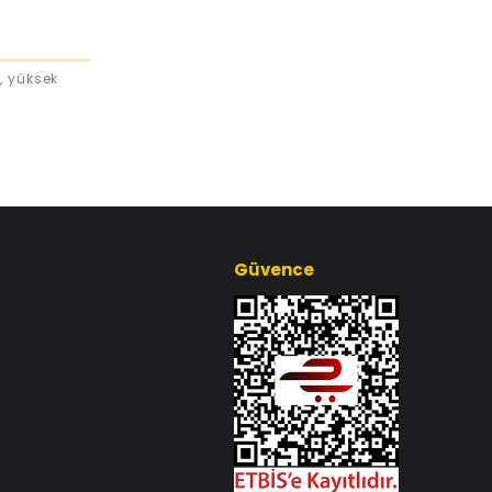
, yüksek
Güvence