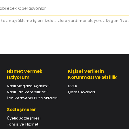
labilecek Operasyonlar
 kazma,yükleme işlerinizde sizlere yardımcı oluyoruz.Uygun fiyat
Hizmet Vermek
Kişisel Verilerin
İstiyorum
Korunması ve Gizlilik
Nasıl Mağaza Açarım?
KVKK
Nasıl İlan Verebilirim?
Çerez Ayarları
İlan Vermenin Püf Noktaları
Sözleşmeler
Üyelik Sözleşmesi
Tahsis ve Hizmet