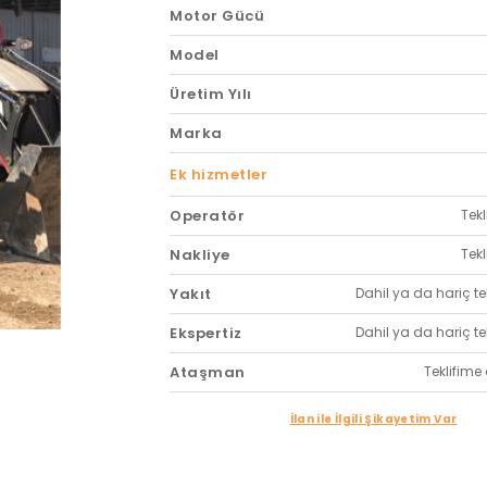
Motor Gücü
Model
Üretim Yılı
Marka
Ek hizmetler
Operatör
Tekl
Nakliye
Tekl
Yakıt
Dahil ya da hariç tekl
Ekspertiz
Dahil ya da hariç tekl
Ataşman
Teklifime 
İlan ile İlgili Şikayetim Var