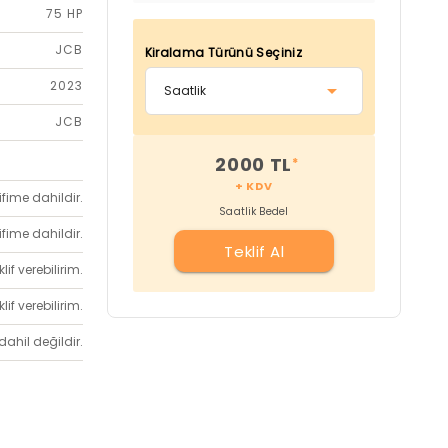
75 HP
JCB
Kiralama Türünü Seçiniz
2023
JCB
2000 TL
*
+ KDV
ifime dahildir.
Saatlik Bedel
ifime dahildir.
Teklif Al
if verebilirim.
if verebilirim.
dahil değildir.