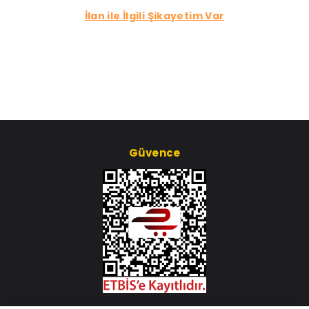
İlan ile İlgili Şikayetim Var
Güvence