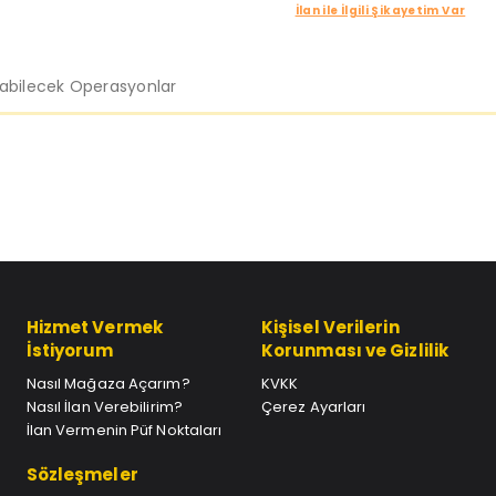
İlan ile İlgili Şikayetim Var
labilecek Operasyonlar
Hizmet Vermek
Kişisel Verilerin
İstiyorum
Korunması ve Gizlilik
Nasıl Mağaza Açarım?
KVKK
Nasıl İlan Verebilirim?
Çerez Ayarları
İlan Vermenin Püf Noktaları
Sözleşmeler