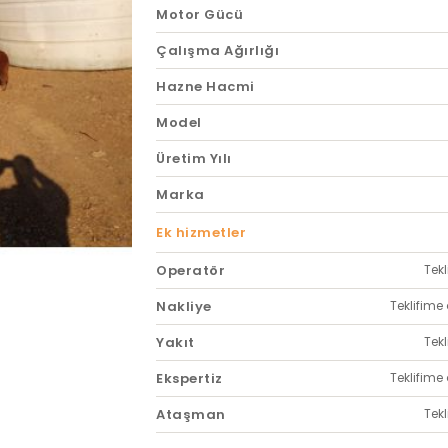
Motor Gücü
Çalışma Ağırlığı
Hazne Hacmi
Model
Üretim Yılı
Marka
Ek hizmetler
Operatör
Tekl
Nakliye
Teklifime 
Yakıt
Tekl
Ekspertiz
Teklifime 
Ataşman
Tekl