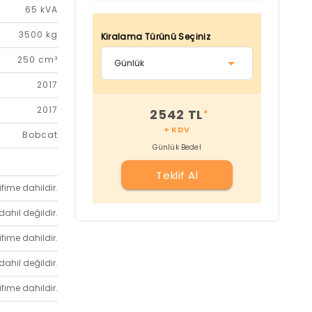
65 kVA
3500 kg
Kiralama Türünü Seçiniz
250 cm³
2017
2017
2542 TL
*
+ KDV
Bobcat
Günlük Bedel
Teklif Al
ifime dahildir.
dahil değildir.
ifime dahildir.
dahil değildir.
ifime dahildir.