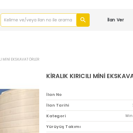
İlan Ver
ILI MİNİ EKSKAVATÖRLER
KİRALIK KIRICILI MİNİ EKSKA
İlan No
İlan Tarihi
Kategori
Min
Yürüyüş Takımı