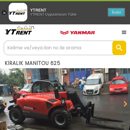
YTRENT
İndir
YTRENT Uygulamasını Yükle
KİRALIK MANİTOU 625