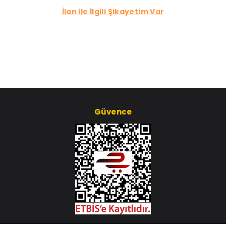
İlan ile İlgili Şikayetim Var
Güvence