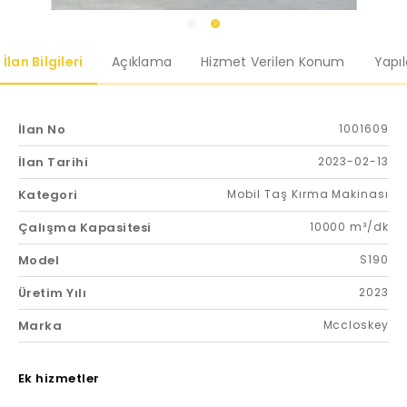
İlan Bilgileri
Açıklama
Hizmet Verilen Konum
Yapı
İlan No
1001609
İlan Tarihi
2023-02-13
Kategori
Mobil Taş Kırma Makinası
Çalışma Kapasitesi
10000 m³/dk
Model
S190
Üretim Yılı
2023
Marka
Mccloskey
Ek hizmetler