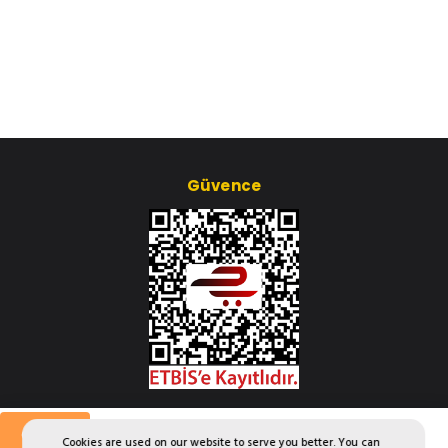
Güvence
Çerez Ayarları
Günlük
Cookies are used on our website to serve you better. You can