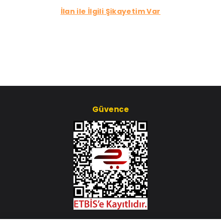
İlan ile İlgili Şikayetim Var
Güvence