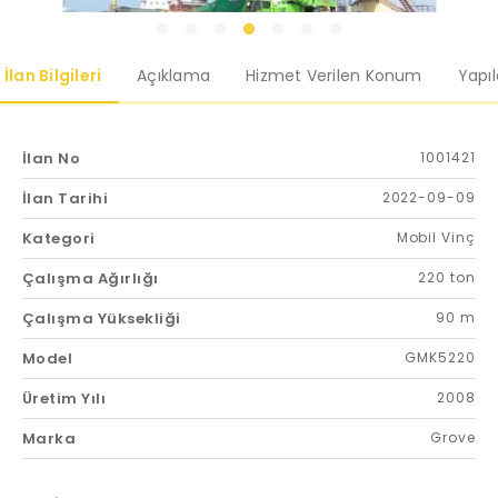
İlan Bilgileri
Açıklama
Hizmet Verilen Konum
Yapı
İlan No
1001421
İlan Tarihi
2022-09-09
Kategori
Mobil Vinç
Çalışma Ağırlığı
220 ton
Çalışma Yüksekliği
90 m
Model
GMK5220
Üretim Yılı
2008
Marka
Grove