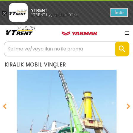
YTRENT
İndir
YTRENT Uygulamasını Yükle
KİRALIK MOBİL VİNÇLER