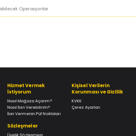
labilecek Operasyonlar
Hizmet Vermek
Kişisel Verilerin
İstiyorum
Korunması ve Gizlilik
Nasıl Mağaza Açarım?
KVKK
Nasıl İlan Verebilirim?
Çerez Ayarları
İlan Vermenin Püf Noktaları
Sözleşmeler
Üyelik Sözleşmesi