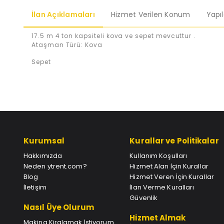
İlan Açıklamaları
Hizmet Verilen Konum
Yapı
17.5 m 4 ton kapsiteli kova ve sepet mevcuttur .
Ataşman Türü: Kova
Sepet
Kurumsal
Kurallar ve Politikalar
Hakkımızda
Kullanım Koşulları
Neden ytrent.com?
Hizmet Alan İçin Kurallar
Blog
Hizmet Veren İçin Kurallar
İletişim
İlan Verme Kuralları
Güvenlik
Nasıl Üye Olurum
Hizmet Almak
Makina Kiralamak İstiyorum