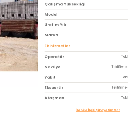
Çalışma Yüksekliği
Model
Üretim Yılı
Marka
Ek hizmetler
Operatör
Tekl
Nakliye
Teklifime 
Yakıt
Tekl
Ekspertiz
Teklifime 
Ataşman
Tekl
İlan ile İlgili Şikayetim Var