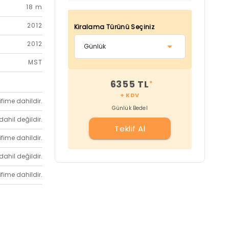
18 m
2012
Kiralama Türünü Seçiniz
2012
MST
6355 TL
*
+ KDV
ifime dahildir.
Günlük Bedel
dahil değildir.
Teklif Al
ifime dahildir.
dahil değildir.
ifime dahildir.