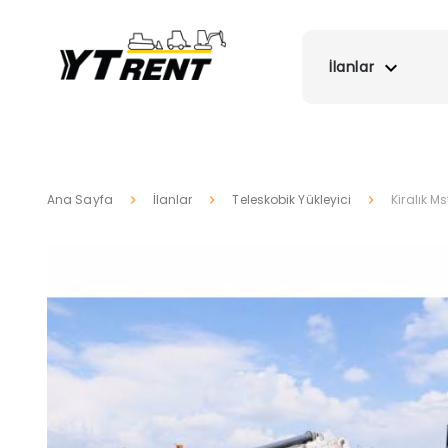
İlanlar
Ana Sayfa
İlanlar
Teleskobik Yükleyici
Kiralık M