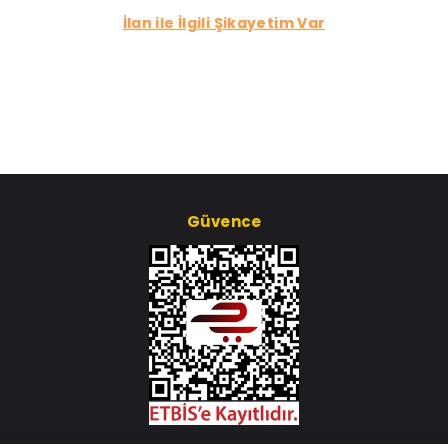
İlan ile İlgili Şikayetim Var
Güvence