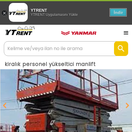
YTRENT
İndir
YTRENT Uygulamasını Yükle
kiralık personel yükseltici manlift