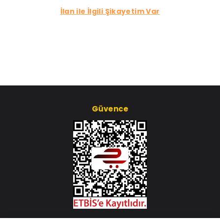
İlan ile İlgili Şikayetim Var
Güvence