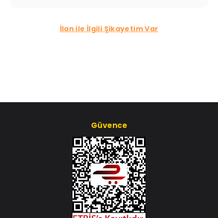
İlan ile İlgili Şikayetim Var
Güvence