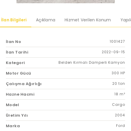
İlan Bilgileri
Açıklama
Hizmet Verilen Konum
Yapı
İlan No
1001427
İlan Tarihi
2022-09-15
Kategori
Belden Kırmalı Damperli Kamyon
Motor Gücü
300 HP
Çalışma Ağırlığı
20 ton
Hazne Hacmi
18 m³
Model
Cargo
Üretim Yılı
2004
Marka
Ford