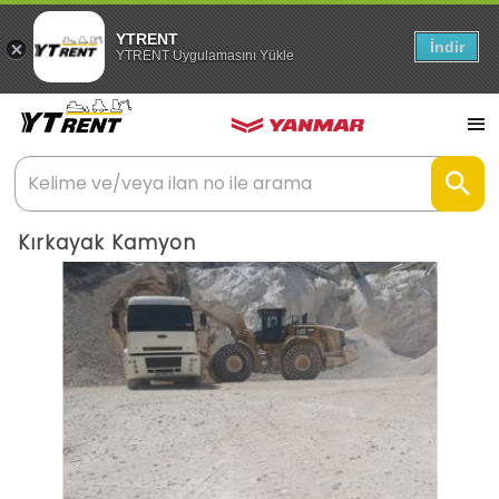
YTRENT
İndir
YTRENT Uygulamasını Yükle
Kırkayak Kamyon