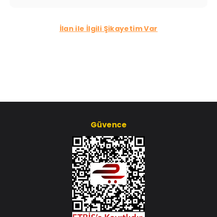
İlan ile İlgili Şikayetim Var
Güvence