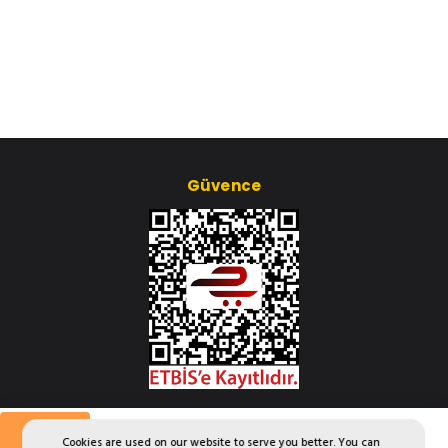
Güvence
Çerez Ayarları
Aylık
Cookies are used on our website to serve you better. You can