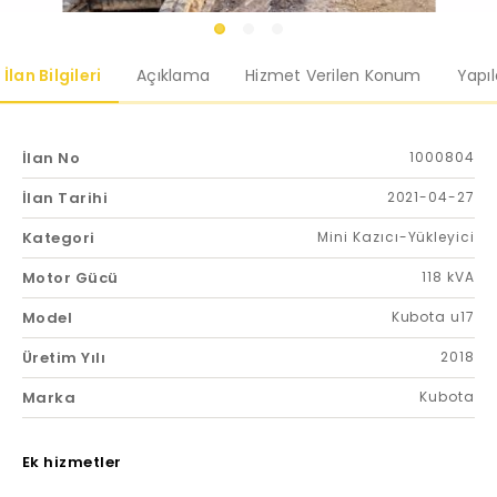
İlan Bilgileri
Açıklama
Hizmet Verilen Konum
Yapı
İlan No
1000804
İlan Tarihi
2021-04-27
Kategori
Mini Kazıcı-Yükleyici
Motor Gücü
118 kVA
Model
Kubota u17
Üretim Yılı
2018
Marka
Kubota
Ek hizmetler