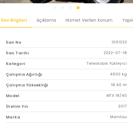
İlan Bilgileri
Açıklama
Hizmet Verilen Konum
Yapı
İlan No
1001323
İlan Tarihi
2022-07-18
Kategori
Teleskobik Yükleyici
Çalışma Ağırlığı
4500 kg
Çalışma Yüksekliği
18.40 m
Model
MTX 18/40
Üretim Yılı
2017
Marka
Manitou