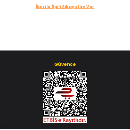
İlan ile İlgili Şikayetim Var
Güvence