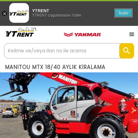
YTRENT
İndir
YTRENT Uygulamasını Yükle
MANITOU MTX 18/40 AYLIK KİRALAMA