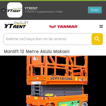
YTRENT
İndir
YTRENT Uygulamasını Yükle
Manlift 12 Metre Akülü Makaslı