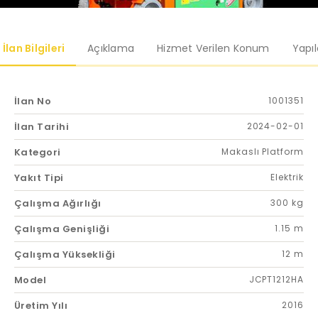
İlan Bilgileri
Açıklama
Hizmet Verilen Konum
Yapı
İlan No
1001351
İlan Tarihi
2024-02-01
Kategori
Makaslı Platform
Yakıt Tipi
Elektrik
Çalışma Ağırlığı
300 kg
Çalışma Genişliği
1.15 m
Çalışma Yüksekliği
12 m
Model
JCPT1212HA
Üretim Yılı
2016