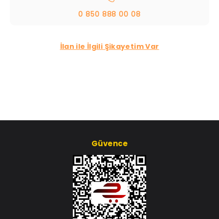
0 850 888 00 08
İlan ile İlgili Şikayetim Var
Güvence