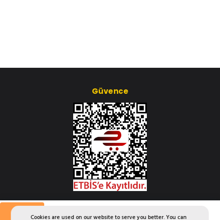
Güvence
Çerez Ayarları
Aylık
Cookies are used on our website to serve you better. You can