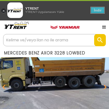
YTRENT
İndir
YTRENT Uygulamasını Yükle
MERCEDES BENZ AXOR 3228 LOWBED