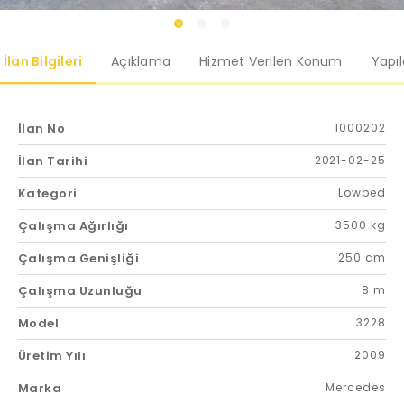
İlan Bilgileri
Açıklama
Hizmet Verilen Konum
Yapı
İlan No
1000202
İlan Tarihi
2021-02-25
Kategori
Lowbed
Çalışma Ağırlığı
3500 kg
Çalışma Genişliği
250 cm
Çalışma Uzunluğu
8 m
Model
3228
Üretim Yılı
2009
Marka
Mercedes