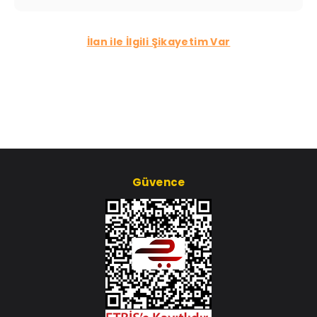
İlan ile İlgili Şikayetim Var
Güvence